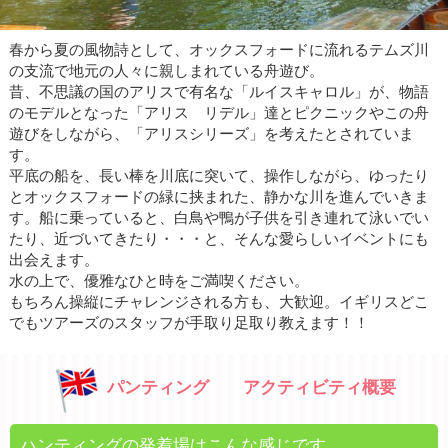
春から夏の風物詩として、オックスフォードに流れるテムズ川
の支流で地元の人々に親しまれている舟遊び。
昔、不思議の国のアリスで有名な「ルイスキャロル」が、物語
のモデルとなった「アリス リデル」達とピクニックやこの舟
遊びをしながら、「アリスシリーズ」を考えたとされていま
す。
平底の船を、長い棒を川底に突いて、操作しながら、ゆったり
とオックスフォードの緑に挟まれた、静かな川を進んでいきま
す。船に乗っていると、白鳥や鴨が子供を引き連れて泳いでい
たり、近づいてきたり・・・と、そんな愛らしいイベントにも
出会えます。
水の上で、優雅なひと時をご満喫ください。
もちろん操縦にチャレンジされる方も、大歓迎。イギリスどこ
でもツアーズのスタッフが手取り足取り教えます！！
パンティング アクティビティ概要
ハンティングの発着場はこんな感じです。