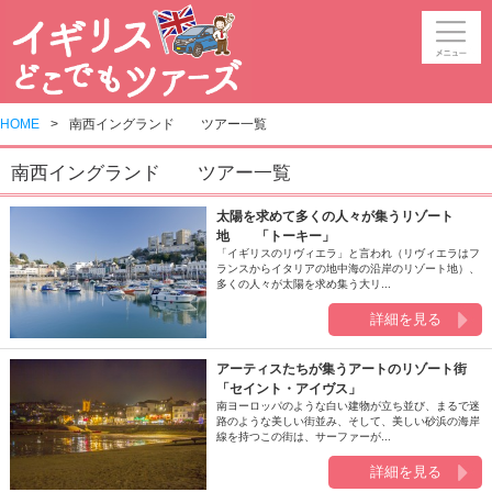
HOME
南西イングランド ツアー一覧
南西イングランド ツアー一覧
太陽を求めて多くの人々が集うリゾート
地 「トーキー」
「イギリスのリヴィエラ」と言われ（リヴィエラはフ
ランスからイタリアの地中海の沿岸のリゾート地）、
多くの人々が太陽を求め集う大リ...
詳細を見る
アーティスたちが集うアートのリゾート街
「セイント・アイヴス」
南ヨーロッパのような白い建物が立ち並び、まるで迷
路のような美しい街並み、そして、美しい砂浜の海岸
線を持つこの街は、サーファーが...
詳細を見る