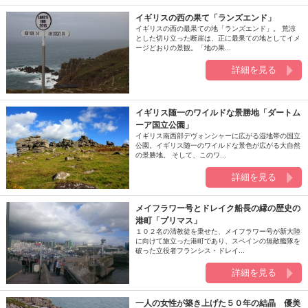
イギリスの西の果て「ランズエンド」
イギリスの西の最果ての地「ランズエンド」。 荒涼
とした切り立った断崖は、正に最果ての地としてイメ
ージどおりの景観。「地の果...
詳細を見る
イギリス随一のワイルドな景勝地「ダートム
ーア国立公園」
イギリス南西部デヴォンシャーに広がる湿地帯の国立
公園。イギリス随一のワイルドな景色が広がる大自然
の景勝地。 そして、このワ...
詳細を見る
メイフラワー号とドレイク船長の縁の歴史の
港町「プリマス」
１０２名の清教徒を乗せた、メイフラワー号が新大陸
に向けて旅立った港町であり、スペインの無敵艦隊を
破った立役者フランシス・ドレイ...
詳細を見る
一人の女性が築き上げた５０年の結晶 優美