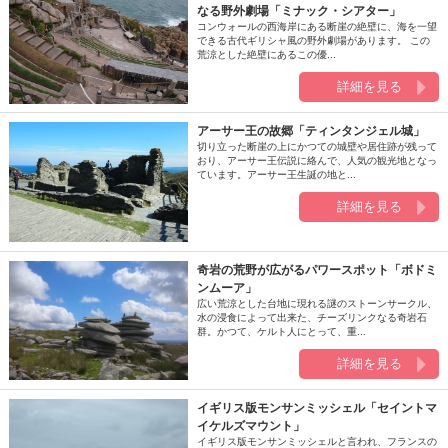
なる野外劇場「ミナック・シアター」
コンウォールの西海岸にある断崖の絶壁に、海を一望
できる古代ギリシャ風の野外劇場があります。 この
荒涼とした絶壁にあるこの優...
詳細を見る
アーサー王の故郷「ティンタンジェル城」
切り立った断崖の上にかつての城壁や居住跡が残って
おり、アーサー王伝説に絡んで、人気の観光地となっ
ています。アーサー王生誕の地と...
詳細を見る
奇岩の荒野が広がるパワースポット「ボドミ
ンムーア」
広い荒涼とした台地に現れる謎のストーンサークル、
水の浸食によって出来た、チーズリンクなる奇岩石
群。かつて、ケルト人にとって、重...
詳細を見る
イギリス版モンサンミッシェル「セイントマ
イケルズマウント」
イギリス版モンサンミッシェルと言われ、フランスの