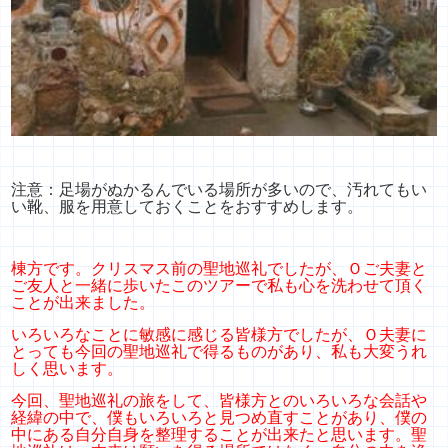
注意：足場がぬかるんでいる場所が多いので、汚れてもい
い靴、
服を用意しておくことをおすすめします。
棟方です。クリスマス前の聖地巡礼でしたが、Ｏご夫妻と
ご友人と一緒に歩いたこのツアーで私も心を洗わせて頂く
ことが出来ました。
いろいろなことに敏感に感じる皆様方でしたが、Ｏ夫妻に
とっても今回の聖地巡礼で得るものがあり、私も大変うれ
しく思います。
今回、聖地巡礼の旅をして、皆様方とのいろいろな会話や
経緯の中で、僕もいろいろと見つめ直すことがあり、僕の
中にある自分自身を整理することが出来たと思います。聖