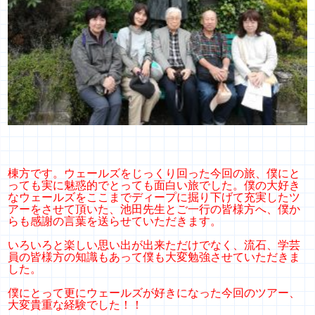
棟方です。ウェールズをじっくり回った今回の旅、僕にと
っても実に魅惑的でとっても面白い旅でした。僕の大好き
なウェールズをここまでディープに掘り下げて充実したツ
アーをさせて頂いた、池田先生とご一行の皆様方へ、僕か
らも感謝の言葉を送らせていただきます。
いろいろと楽しい思い出が出来ただけでなく、流石、学芸
員の皆様方の知識もあって僕も大変勉強させていただきま
した。
僕にとって更にウェールズが好きになった今回のツアー、
大変貴重な経験でした！！