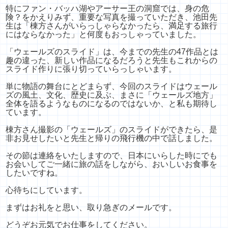
特にファン・バッハ湖やアーサー王の洞窟では、身の危
険？
をかえりみず、重要な写真を撮っていただき、池田先
生は「棟方さんがいらっしゃらなかったら、
満足する旅行
にはならなかった」と何度もおっしゃっていました。
「ウェールズのスライド」は、
今までの先生の47作品とは
趣の違った、
新しい作品になるだろうと先生もこれからの
スライド作りに張り切っていらっしゃいます。
単に物語の舞台にとどまらず、
今回のスライドはウェール
ズの風土、文化、歴史に及ぶ、まさに「
ウェールズ地方」
全体を語るようなものになるのではないか、と私も期待し
ています。
棟方さん撮影の「ウェールズ」のスライドができたら、
是
非お見せしたいと先生と帰りの飛行機の中で話しました。
その節は連絡をいたしますので、
日本にいらした時にでも
お会いしてご一緒に旅の話をしながら、
おいしいお食事を
したいですね。
心待ちにしています。
まずはお礼をと思い、取り急ぎのメールです。
どうぞお元気でお仕事をしてください。