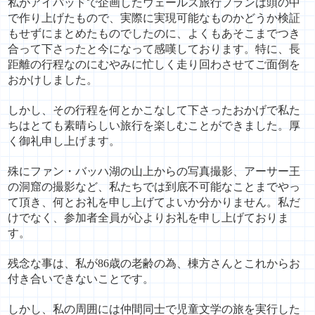
私がアイパッドで企画したウェールズ旅行プランは頭の中
で作り上げたもので、実際に実現可能なものかどうか検証
もせずにまとめたものでしたのに、よくもあそこまでつき
合って下さったと今になって感嘆しております。特に、長
距離の行程なのにむやみに忙しく走り回わさせてご面倒を
おかけしました。
しかし、その行程を何とかこなして下さったおかげで私た
ちはとても素晴らしい旅行を楽しむことができました。厚
く御礼申し上げます。
殊にファン・バッハ湖の山上からの写真撮影、アーサー王
の洞窟の撮影など、私たちでは到底不可能なことまでやっ
て頂き、何とお礼を申し上げてよいか分かりません。私だ
けでなく、参加者全員が心よりお礼を申し上げておりま
す。
残念な事は、私が
86
歳の老齢の為、棟方さんとこれからお
付き合いできないことです。
しかし、私の周囲には仲間同士で児童文学の旅を実行した