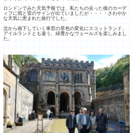
ロンドンでみた天気予報では、
私たちの去った後のカーデ
ィフに雨と雷のサインが出ていましたが
・・・・さわやか
な天気に恵まれた旅行でした。
北から南下していく車窓の景色の変化にスコットランド、
アイルランドとも違う、緑豊かなウェールズを楽しみまし
た。