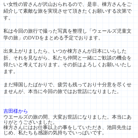
い女性の皆さんが沢山おられるので、是非、棟方さんをご
紹介して素敵な旅を実現させて頂きたくお願いする次第で
す。
私は今回の旅行で撮った写真を整理し「ウェールズ児童文
学の旅」の
DVD
をまとめる予定でおります。
出来上がりましたら、いつか棟方さんが日本にいらした
折、それを見ながら、私たち仲間と一緒にご歓談の機会を
得たいと考えております。その折はよろしくお願いいたし
ます。
まだ帰国したばかりで、疲労も残っており十分意を尽くせ
ませんが、本当に今回の旅ではお世話になりました。
吉田様から
ウエールズの旅の間、大変お世話になりました。
本当にあ
りがとうございました。
棟方さんにはお仕事以上の事をしていただき、池田先生は
じめ、
私たちも感謝の気持ちでいっぱいです。