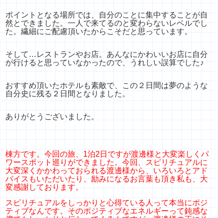
ポイントとなる場所では、
自分のことに集中することが自
然とできました。一人で来てるのと変わらないレベルでし
た。繊細にご配慮頂いたからこそだと思っています。
そして…レストランやお店。あんなにかわいいお店に自分
が行けると思っていなかったので、
うれしい誤算でした♪
おすすめ頂いたホテルも素敵で、
この２日間は夢のような
自分史に残る２日間となりました。
ありがとうございました。
棟方です。今回の旅、1泊2日ですが渡邊様と大変楽しくパ
ワースポット巡りができました。今回、スピリチュアルに
大変深くかかわっておられる渡邊様から、いろいろとアド
バイスもいただいたり、励みになるお言葉も頂き私も、大
変感謝しております。
スピリチュアルをしっかりと心得ている人って本当にポジ
ティブなんです。そのポジティブなエネルギーって鈍感な