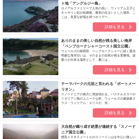
ト地「アングルジー島」
ロイアルファミリーで人気の高い、ウィリアム王子と
キャサリン妃が結婚後、最初の住まいとした場所、こ
こは、良質な砂場を持つホリデー...
詳細を見る
ありのままの美しい自然が残る美しい海岸
「ペンブロークシャーコースト国立公園」
ウェールズの南西部、ペンブロークシャーに続く風光
明媚な海岸沿いは、そのままの自然が残る景勝地。波
乗りが出来る場所として、夏には...
詳細を見る
テーマパークの元祖と言われる「ポートメー
リオン」
スノードニアの南方に突如現れる、パステルカラーの
イタリアン風のユニークな村。ウェールズの建築家ク
ラス・ウィリアム・エリスが、何...
詳細を見る
大自然が織り成す絶景が連続する「スノード
ニア国立公園」
標高１０８５メートルのスノードン山を中心に険しい