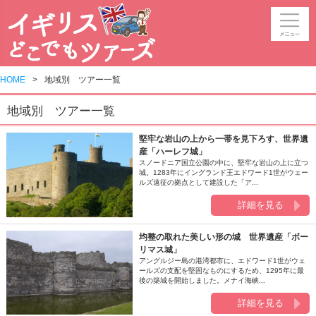
HOME
地域別 ツアー一覧
地域別 ツアー一覧
堅牢な岩山の上から一帯を見下ろす、世界遺
産「ハーレフ城」
スノードニア国立公園の中に、堅牢な岩山の上に立つ
城。1283年にイングランド王エドワード1世がウェー
ルズ遠征の拠点として建設した「ア...
詳細を見る
均整の取れた美しい形の城 世界遺産「ボー
リマス城」
アングルジー島の港湾都市に、エドワード1世がウェ
ールズの支配を堅固なものにするため、1295年に最
後の築城を開始しました。メナイ海峡...
詳細を見る