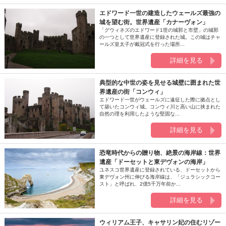
エドワード一世の建造したウェールズ最強の
城を望む街。世界遺産「カナーヴォン」
「グウィネズのエドワード1世の城郭と市壁」の城郭
の一つとして世界遺産に登録された城。この城はチャ
ールズ皇太子が戴冠式を行った場所...
詳細を見る
典型的な中世の姿を見せる城壁に囲まれた世
界遺産の街「コンウィ」
エドワード一世がウェールズに遠征した際に拠点とし
て築いたコンウィ城。コンウィ川と高い山に挟まれた
自然の理を利用したような堅固な...
詳細を見る
恐竜時代からの贈り物、絶景の海岸線：世界
遺産「ドーセットと東デヴォンの海岸」
ユネスコ世界遺産に登録されている、ドーセットから
東デヴォン州に伸びる海岸線は、「ジュラシックコー
スト」と呼ばれ、2億5千万年前か...
詳細を見る
ウィリアム王子、キャサリン妃の住むリゾー