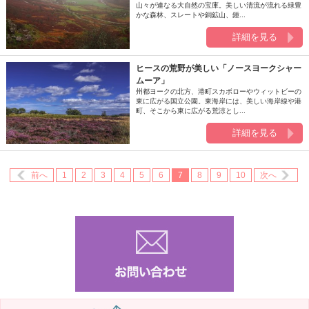
山々が連なる大自然の宝庫。美しい清流が流れる緑豊
かな森林、スレートや銅鉱山、鍾...
詳細を見る
ヒースの荒野が美しい「ノースヨークシャー
ムーア」
州都ヨークの北方、港町スカボローやウィットビーの
東に広がる国立公園。東海岸には、美しい海岸線や港
町、そこから東に広がる荒涼とし...
詳細を見る
前へ
1
2
3
4
5
6
7
8
9
10
次へ